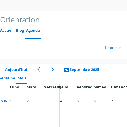
Orientation
Accueil
Blog
Agenda
Imprimer
Aujourd’hui
Septembre 2025
Semaine
Mois
Lundi
Mardi
Mercredi
Jeudi
Vendredi
Samedi
Dimanc
S36
1
2
3
4
5
6
7