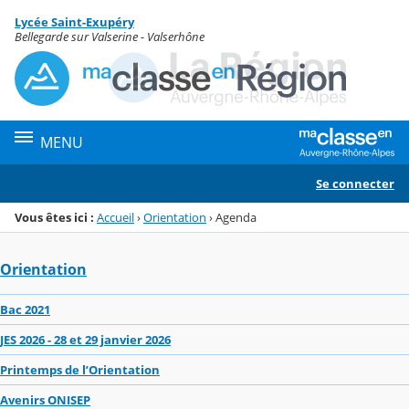
Panneau de gestion des cookies
Lycée Saint-Exupéry
Menu de la rubrique
Contenu
Bellegarde sur Valserine - Valserhône
MENU
Se connecter
Vous êtes ici :
Accueil
›
Orientation
›
Agenda
Orientation
Bac 2021
JES 2026 - 28 et 29 janvier 2026
Printemps de l’Orientation
Avenirs ONISEP