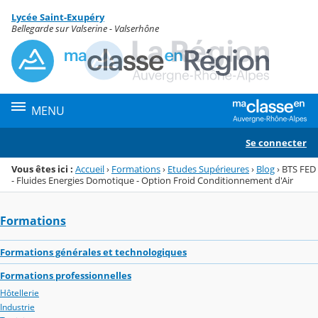
Panneau de gestion des cookies
Lycée Saint-Exupéry
Menu de la rubrique
Contenu
Bellegarde sur Valserine - Valserhône
MENU
Se connecter
Vous êtes ici :
Accueil
›
Formations
›
Etudes Supérieures
›
Blog
›
BTS FED
- Fluides Energies Domotique - Option Froid Conditionnement d'Air
Formations
Formations générales et technologiques
Formations professionnelles
Hôtellerie
Industrie