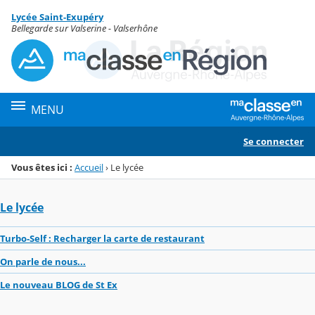
Panneau de gestion des cookies
Lycée Saint-Exupéry
Menu de la rubrique
Contenu
Bellegarde sur Valserine - Valserhône
MENU
Se connecter
Vous êtes ici :
Accueil
›
Le lycée
Le lycée
Turbo-Self : Recharger la carte de restaurant
On parle de nous...
Le nouveau BLOG de St Ex