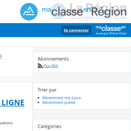
Se connecter
e
Abonnements
Flux RSS
Trier par
Récemment mis à jour
 LIGNE
Récemment publié
rvations
Catégories