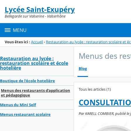
Panneau de gestion des cookies
Lycée Saint-Exupéry
Menu de la rubrique
Contenu
Bellegarde sur Valserine - Valserhône
MENU
Vous êtes ici :
Accueil
›
Restauration au lycée : restauration scolaire et éc
Menus des rest
Restauration au lycée :
restauration scolaire et école
hotelière
Blog
Boutique de l'école hotelière
Tous les articles (1)
Menus des restaurants d'application
et pédagogique
CONSULTATIO
Menus du Mini Self
Par KARELL COMBIER, publié le 
Menus restaurant scolaire