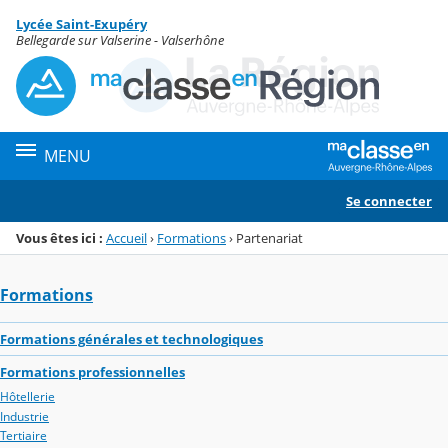
Panneau de gestion des cookies
Lycée Saint-Exupéry
Menu de la rubrique
Contenu
Bellegarde sur Valserine - Valserhône
MENU
Se connecter
Vous êtes ici :
Accueil
›
Formations
›
Partenariat
Formations
Formations générales et technologiques
Formations professionnelles
Hôtellerie
Industrie
Tertiaire