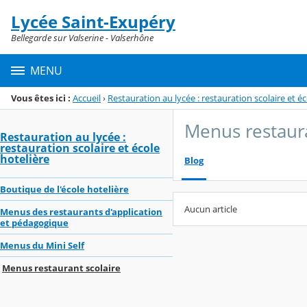
Panneau de gestion des cookies
Lycée Saint-Exupéry
Menu de la rubrique
Contenu
Bellegarde sur Valserine - Valserhône
MENU
Vous êtes ici :
Accueil
›
Restauration au lycée : restauration scolaire et éc
Menus restaura
Restauration au lycée :
restauration scolaire et école
hotelière
Blog
Boutique de l'école hotelière
Aucun article
Menus des restaurants d'application
et pédagogique
Menus du Mini Self
Menus restaurant scolaire