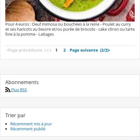
Pour 4 euros : Oeuf mimosa ou bouchées à la reine - Poulet au curry
et ses haricots au beurre et/ou purée de brocolis - cake citron ou tarte
fine à la pomme - Laitages
‹
Page précédente
(-/-)
1
2
Page suivante
(2/2)
›
Abonnements
Flux RSS
Trier par
Récemment mis à jour
Récemment publié