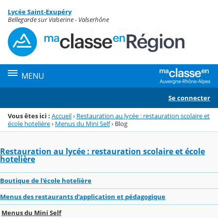
Panneau de gestion des cookies
Lycée Saint-Exupéry
Menu de la rubrique
Contenu
Bellegarde sur Valserine - Valserhône
MENU
Se connecter
Vous êtes ici :
Accueil
›
Restauration au lycée : restauration scolaire et
école hotelière
›
Menus du Mini Self
›
Blog
Restauration au lycée : restauration scolaire et école
hotelière
Boutique de l'école hotelière
Menus des restaurants d'application et pédagogique
Menus du Mini Self