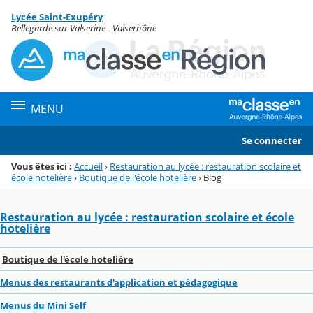
Panneau de gestion des cookies
Lycée Saint-Exupéry
Menu de la rubrique
Contenu
Bellegarde sur Valserine - Valserhône
MENU
Se connecter
Vous êtes ici :
Accueil
›
Restauration au lycée : restauration scolaire et
école hotelière
›
Boutique de l'école hotelière
›
Blog
Restauration au lycée : restauration scolaire et école
hotelière
Boutique de l'école hotelière
Menus des restaurants d'application et pédagogique
Menus du Mini Self