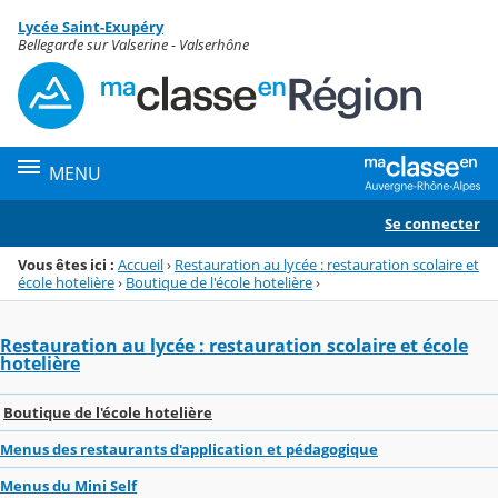
Panneau de gestion des cookies
Lycée Saint-Exupéry
Menu de la rubrique
Contenu
Bellegarde sur Valserine - Valserhône
MENU
Se connecter
Vous êtes ici :
Accueil
›
Restauration au lycée : restauration scolaire et
école hotelière
›
Boutique de l'école hotelière
›
Restauration au lycée : restauration scolaire et école
hotelière
Boutique de l'école hotelière
Menus des restaurants d'application et pédagogique
Menus du Mini Self