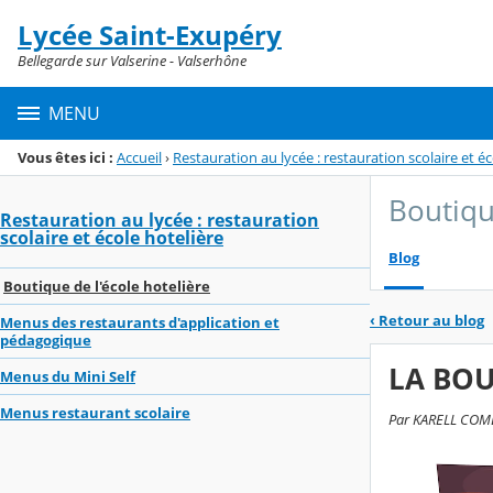
Panneau de gestion des cookies
Lycée Saint-Exupéry
Menu de la rubrique
Contenu
Bellegarde sur Valserine - Valserhône
MENU
Vous êtes ici :
Accueil
›
Restauration au lycée : restauration scolaire et éc
Boutiqu
Restauration au lycée : restauration
scolaire et école hotelière
Blog
Boutique de l'école hotelière
‹
Retour au blog
Menus des restaurants d'application et
pédagogique
LA BOU
Menus du Mini Self
Menus restaurant scolaire
Par KARELL COMBI