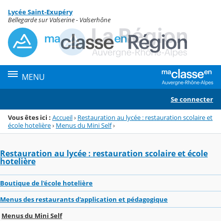
Panneau de gestion des cookies
Lycée Saint-Exupéry
Menu de la rubrique
Contenu
Bellegarde sur Valserine - Valserhône
MENU
Se connecter
Vous êtes ici :
Accueil
›
Restauration au lycée : restauration scolaire et
école hotelière
›
Menus du Mini Self
›
Restauration au lycée : restauration scolaire et école
hotelière
Boutique de l'école hotelière
Menus des restaurants d'application et pédagogique
Menus du Mini Self