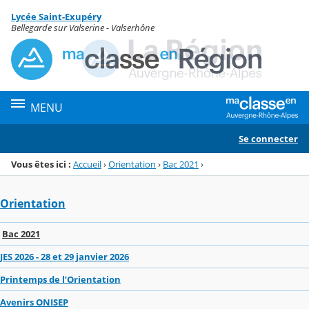
Panneau de gestion des cookies
Lycée Saint-Exupéry
Menu de la rubrique
Contenu
Bellegarde sur Valserine - Valserhône
MENU
Se connecter
Vous êtes ici :
Accueil
›
Orientation
›
Bac 2021
›
Orientation
Bac 2021
JES 2026 - 28 et 29 janvier 2026
Printemps de l’Orientation
Avenirs ONISEP