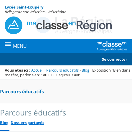
Panneau de gestion des cookies
Lycée Saint-Exupéry
Menu de la rubrique
Contenu
Bellegarde sur Valserine - Valserhône
MENU
Se connecter
Vous êtes ici :
Accueil
›
Parcours éducatifs
›
Blog
›
Exposition "Bien dans
ma tête, parlons-en" : au CDI jusqu'au 3 avril
Parcours éducatifs
Parcours éducatifs
Blog
Dossiers partagés