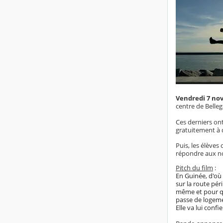
Vendredi 7 no
centre de Belleg
Ces derniers ont
gratuitement à d
Puis, les élèves
répondre aux no
Pitch du film
:
En Guinée, d'où i
sur la route péri
même et pour que
passe de logeme
Elle va lui conf