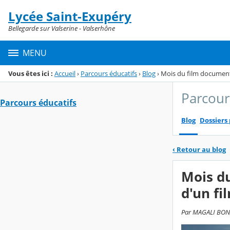
Panneau de gestion des cookies
Lycée Saint-Exupéry
Menu de la rubrique
Contenu
Bellegarde sur Valserine - Valserhône
MENU
Vous êtes ici :
Accueil
›
Parcours éducatifs
›
Blog
›
Mois du film documentai
Parcour
Parcours éducatifs
Blog
Dossiers
‹
Retour au blog
Mois du
d'un fi
Par MAGALI BON, 