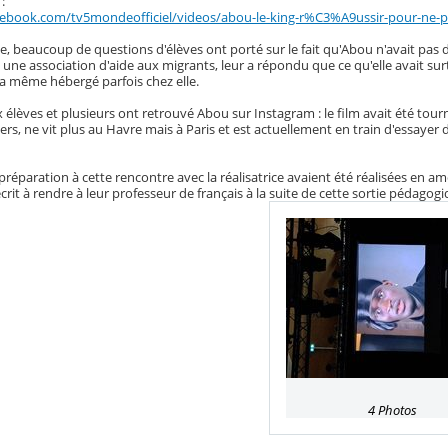
:
cebook.com/tv5mondeofficiel/videos/abou-le-king-r%C3%A9ussir-pour-ne-p
e, beaucoup de questions d'élèves ont porté sur le fait qu'Abou n'avait pas de p
ne association d'aide aux migrants, leur a répondu que ce qu'elle avait surto
a même hébergé parfois chez elle.
x élèves et plusieurs ont retrouvé Abou sur Instagram : le film avait été tourn
rs, ne vit plus au Havre mais à Paris et est actuellement en train d'essayer 
réparation à cette rencontre avec la réalisatrice avaient été réalisées en a
it à rendre à leur professeur de français à la suite de cette sortie pédagogi
4 Photos