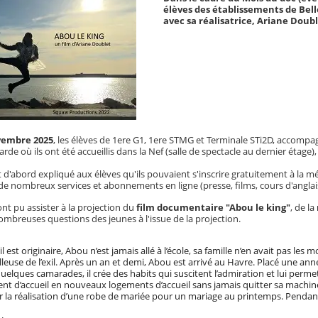
élèves des établissements de Bell
avec sa réalisatrice, Ariane Doubl
vembre 2025
, les élèves de 1ere G1, 1ere STMG et Terminale STi2D, accompag
arde où ils ont été accueillis dans la Nef (salle de spectacle au dernier étage)
 d'abord expliqué aux élèves qu'ils pouvaient s'inscrire gratuitement à la m
e nombreux services et abonnements en ligne (presse, films, cours d'anglais
 ont pu assister à la projection du
film documentaire "Abou le king"
, de la
mbreuses questions des jeunes à l'issue de la projection.
l est originaire, Abou n’est jamais allé à l’école, sa famille n’en avait pas le
lleuse de l’exil. Après un an et demi, Abou est arrivé au Havre. Placé une année
lques camarades, il crée des habits qui suscitent l’admiration et lui permet
nt d’accueil en nouveaux logements d’accueil sans jamais quitter sa machin
ier la réalisation d’une robe de mariée pour un mariage au printemps. Pendant