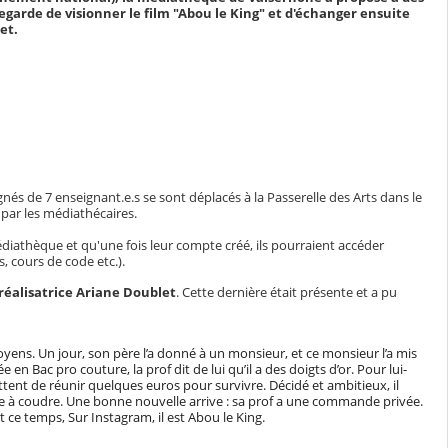
egarde de visionner le film "Abou le King" et d'échanger ensuite
et.
nés de 7 enseignant.e.s se sont déplacés à la Passerelle des Arts dans le
, par les médiathécaires.
édiathèque et qu'une fois leur compte créé, ils pourraient accéder
, cours de code etc.).
réalisatrice Ariane Doublet
. Cette dernière était présente et a pu
s moyens. Un jour, son père l’a donné à un monsieur, et ce monsieur l’a mis
 en Bac pro couture, la prof dit de lui qu’il a des doigts d’or. Pour lui-
tent de réunir quelques euros pour survivre. Décidé et ambitieux, il
e à coudre. Une bonne nouvelle arrive : sa prof a une commande privée.
 ce temps, Sur Instagram, il est Abou le King.