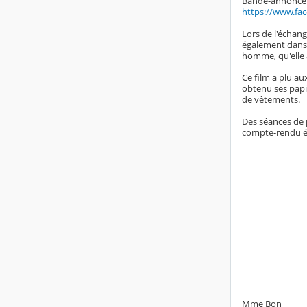
Bande-annonce
https://www.fa
Lors de l'échang
également dans u
homme, qu'elle 
Ce film a plu au
obtenu ses papie
de vêtements.
Des séances de p
compte-rendu écr
Mme Bon