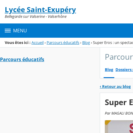
Panneau de gestion des cookies
Lycée Saint-Exupéry
Menu de la rubrique
Contenu
Bellegarde sur Valserine - Valserhône
MENU
Vous êtes ici :
Accueil
›
Parcours éducatifs
›
Blog
›
Super Eros : un spectac
Parcour
Parcours éducatifs
Blog
Dossiers
‹
Retour au blog
Super E
Par MAGALI BON, 