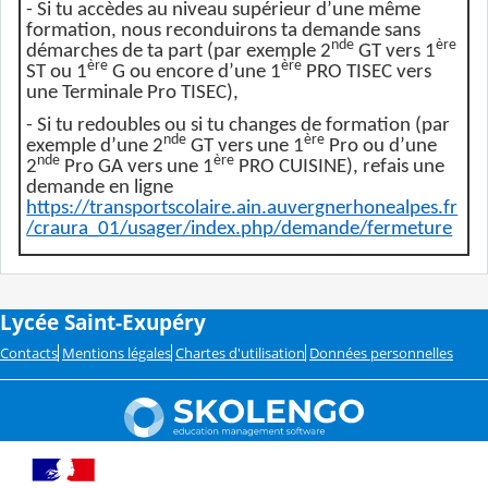
- Si tu accèdes au niveau supérieur d’une même
formation, nous reconduirons ta demande sans
nde
ère
démarches de ta part (par exemple 2
GT vers 1
ère
ère
ST ou 1
G ou encore d’une 1
PRO TISEC vers
une Terminale Pro TISEC),
- Si tu redoubles ou si tu changes de formation (par
nde
ère
exemple d’une 2
GT vers une 1
Pro ou d’une
nde
ère
2
Pro GA vers une 1
PRO CUISINE), refais une
demande en ligne
https://transportscolaire.ain.auvergnerhonealpes.fr
/craura_01/usager/index.php/demande/fermeture
Lycée Saint-Exupéry
Contacts
Mentions légales
Chartes d'utilisation
Données personnelles