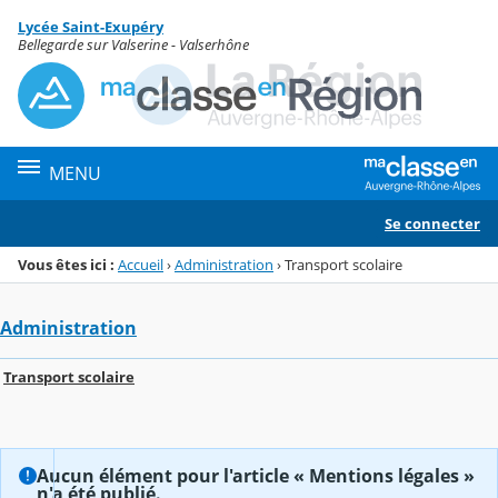
Panneau de gestion des cookies
Lycée Saint-Exupéry
Menu de la rubrique
Contenu
Bellegarde sur Valserine - Valserhône
MENU
Se connecter
Vous êtes ici :
Accueil
›
Administration
›
Transport scolaire
Administration
Transport scolaire
Aucun élément pour l'article « Mentions légales »
n'a été publié.