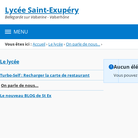
Panneau de gestion des cookies
Lycée Saint-Exupéry
Menu de la rubrique
Contenu
Bellegarde sur Valserine - Valserhône
MENU
Vous êtes ici :
Accueil
›
Le lycée
›
On parle de nous...
›
Le lycée
Aucun élém
Turbo-Self : Recharger la carte de restaurant
Vous pouvez 
On parle de nous...
Le nouveau BLOG de St Ex