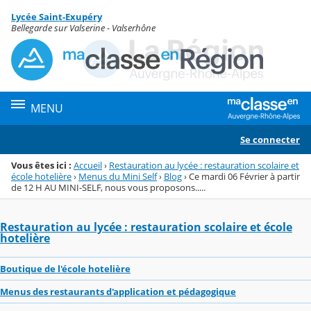
Panneau de gestion des cookies
Lycée Saint-Exupéry
Menu de la rubrique
Contenu
Bellegarde sur Valserine - Valserhône
MENU
Se connecter
Vous êtes ici :
Accueil
›
Restauration au lycée : restauration scolaire et
école hotelière
›
Menus du Mini Self
›
Blog
›
Ce mardi 06 Février à partir
de 12 H AU MINI-SELF, nous vous proposons.....
Restauration au lycée : restauration scolaire et école
hotelière
Boutique de l'école hotelière
Menus des restaurants d'application et pédagogique